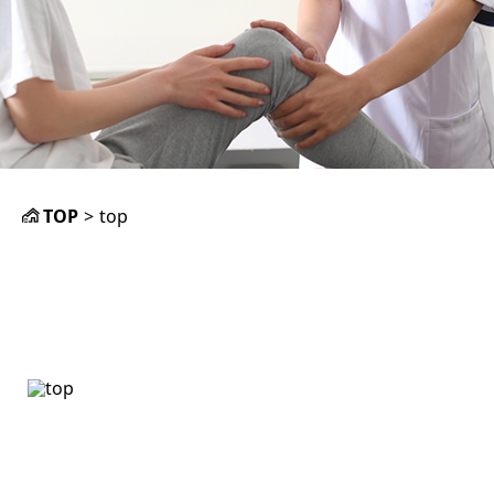
TOP
>
top